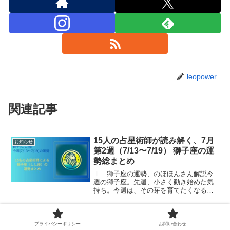
leopower
関連記事
15人の占星術師が読み解く、7月
お知らせ
第2週（7/13〜7/19） 獅子座の運
勢総まとめ
Ⅰ 獅子座の運勢、のほほんさん解説今
週の獅子座。先週、小さく動き始めた気
持ち。今週は、その芽を育てたくなる一
週間です。でも、その前に。一度だけ、
自分の心を整える時間をつくってみてく
ださい。焦らなくても大丈夫。実は今週
獅子座にとっての蟹座新月｜次の
お知らせ
の星たちは、遠回りのよう...
プライバシーポリシー
お問い合わせ
飛躍の前に、自分の心を整える