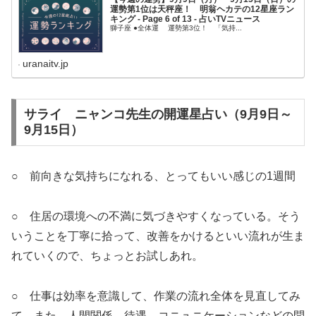
運勢第1位は天秤座！ 明翁ヘカテの12星座ラン
キング - Page 6 of 13 - 占いTVニュース
獅子座 ●全体運 運勢第3位！ 「気持...
uranaitv.jp
サライ ニャンコ先生の開運星占い（9月9日～
9月15日）
○ 前向きな気持ちになれる、とってもいい感じの1週間
○ 住居の環境への不満に気づきやすくなっている。そう
いうことを丁寧に拾って、改善をかけるといい流れが生ま
れていくので、ちょっとお試しあれ。
○ 仕事は効率を意識して、作業の流れ全体を見直してみ
て。また、人間関係、待遇、コニュニケーションなどの問