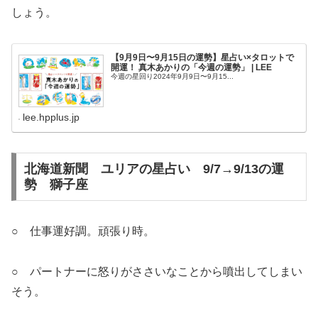
しょう。
【9月9日〜9月15日の運勢】星占い×タロットで
開運！ 真木あかりの「今週の運勢」 | LEE
今週の星回り2024年9月9日〜9月15...
lee.hpplus.jp
北海道新聞 ユリアの星占い 9/7→9/13の運
勢 獅子座
○ 仕事運好調。頑張り時。
○ パートナーに怒りがささいなことから噴出してしまい
そう。