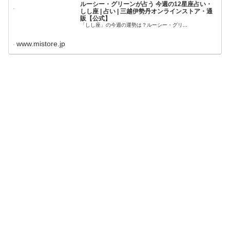
ルーシー・グリーンが占う 今週の12星座占い・
しし座 | 占い | 三越伊勢丹オンラインストア・通
販【公式】
「しし座」の今週の運勢は？ルーシー・グリ...
www.mistore.jp