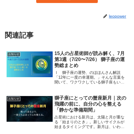
leopower
関連記事
15人の占星術師が読み解く、7月
お知らせ
第3週（7/20〜7/26） 獅子座の運
勢総まとめ
Ⅰ 獅子座の運勢、のほほんさん解説
「12年に一度の幸運期。」そんな言葉を
聞いて、ワクワクしている獅子座もいれ
ば、「本当に？」と、どこか半信半疑に
なっている獅子座もいるでしょう。むし
ろ、「最近そんなに良いことなんてない
獅子座にとっての蟹座新月｜次の
お知らせ
けど…。」そう感じている...
飛躍の前に、自分の心を整える
「静かな準備期間」
占星術における新月は、太陽と月が重な
る「始まりのとき」。新しいサイクルが
始まるタイミングです。新月は、いわば
『心のメンテナンスデー』。1か月の間に