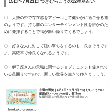
15日〜7月21日 つきむらこうの12星座占い
〇 大勢の中で存在感をアピールして健やかに過ごせる週
のようです。持ち前のエンターテインメント性を誰かのた
めに発揮することで福が舞い降りてくるでしょう。
〇 好きな人に対して狙い撃ちをするのも、良さそうです
よ。高確率で仲良くなれるようです。
〇 獅子座さんの天職に関するジョブチェンジも促されて
いる星回りですので、新しい世界を生きてゆきましょう。
今週の運勢｜6月1日〜6月7日 つきむらこうの12
星座占い - cocoloni占い館 Sun
毎週日曜日17時更新される今週の運勢占い...
honkaku-uranai.jp