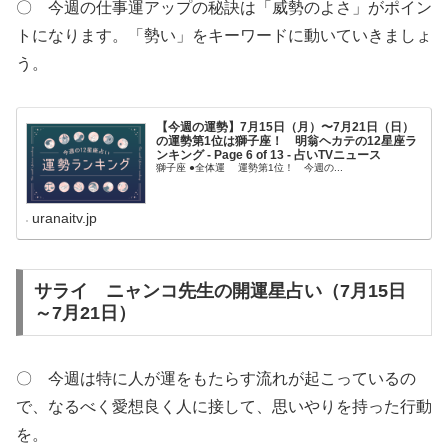
〇 今週の仕事運アップの秘訣は「威勢のよさ」がポイン
トになります。「勢い」をキーワードに動いていきましょ
う。
【今週の運勢】7月15日（月）〜7月21日（日）
の運勢第1位は獅子座！ 明翁ヘカテの12星座ラ
ンキング - Page 6 of 13 - 占いTVニュース
獅子座 ●全体運 運勢第1位！ 今週の...
uranaitv.jp
サライ ニャンコ先生の開運星占い（7月15日
～7月21日）
〇 今週は特に人が運をもたらす流れが起こっているの
で、なるべく愛想良く人に接して、思いやりを持った行動
を。