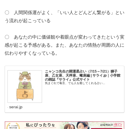
〇 人間関係運がよく、「いい人とどんどん繋がる」とい
う流れが起こっている
〇 あなたの中に価値観や着眼点が変わってきたという実
感が起こる予感がある。また、あなたの情熱が周囲の人に
伝わりやすくなっている。
ニャンコ先生の開運星占い（7/15～7/21）獅子
座、乙女座、天秤座、蠍座編 | サライ.jp｜小学館
の雑誌『サライ』公式サイト
気まぐれで毒舌、でも人を癒してくれる占い...
serai.jp