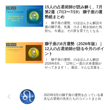
溜まった疲れや迷いをリセットし、本当
に大切なものだけを残して、新しい流れ
15人の占星術師が読み解く、7月
お知らせ
を迎える準備をする時間...
第2週（7/13〜7/19） 獅子座の運
勢総まとめ
Ⅰ 獅子座の運勢、のほほんさん解説今
週の獅子座。先週、小さく動き始めた気
持ち。今週は、その芽を育てたくなる一
週間です。でも、その前に。一度だけ、
自分の心を整える時間をつくってみてく
ださい。焦らなくても大丈夫。実は今週
獅子座の8月運勢（2026年版）｜
お知らせ
の星たちは、遠回りのよう...
12人の占星術師が語る今月のポイ
ント
Ⅰ 獅子座の運勢、のほほんさん解説
2026年8月。「12年に一度の大幸運期が
やってきます！」 最近、そんな言葉を本
当によく見かけますよね。木星が獅子座
に入った今、確かに新しいサイクルが動
き出しています。けれど、その言葉を聞
くたびに、ふとこん...
2023年9月の獅子座の運勢を占っている著
名な占星術の先生たちのコメントまとめ