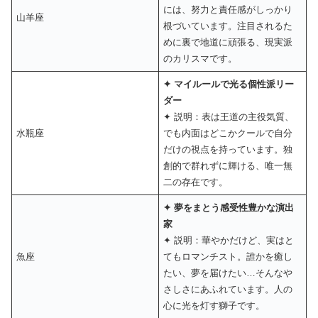
には、努力と責任感がしっかり
山羊座
根づいています。注目されるた
めに裏で地道に頑張る、現実派
のカリスマです。
✦ マイルールで光る個性派リー
ダー
✦ 説明：表は王道の主役気質、
水瓶座
でも内面はどこかクールで自分
だけの視点を持っています。独
創的で群れずに輝ける、唯一無
二の存在です。
✦ 夢をまとう感受性豊かな演出
家
✦ 説明：華やかだけど、実はと
魚座
てもロマンチスト。誰かを癒し
たい、夢を届けたい…そんなや
さしさにあふれています。人の
心に光を灯す獅子です。