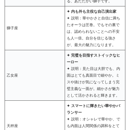
る、あたたかい獅子です。
✦ 内も外も主役な自己演出家
✦ 説明：華やかさと自信に満ち
たオーラは圧巻。でもその裏で
獅子座
は、認められないことへの不安
も人一倍。自分を信じる強さ
が、最大の魅力になります。
✦ 完璧を目指すストイックなヒ
ーロー
✦ 説明：見た目は大胆でも、内
乙女座
面はとても真面目で細やか。ミ
スや抜けが気になってしまう完
璧主義な一面が。細かさが魅力
として活かされると輝きます。
✦ スマートに輝きたい華やかバ
ランサー
✦ 説明：オシャレで華やか、で
天秤座
も内面は人間関係の調和をとて