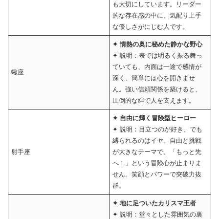
も大切にしています。リーダー
的な存在感の中に、気配り上手
な優しさがにじむ人です。
✦ 情熱の奥に秘めた静かな野心
✦ 説明：表では明るく振る舞っ
ていても、内面は一途で感情が
蠍座
深く、簡単には心を開きませ
ん。強い信頼関係を築けると、
圧倒的な絆で人を支えます。
✦ 自由に輝く冒険型ヒーロー
✦ 説明：目立つのが好き、でも
縛られるのはイヤ。自由と挑戦
射手座
が大きなテーマで、「もっと先
へ！」という冒険心が止まりま
せん。笑顔とパワーで突破力抜
群。
✦ 地に足ついたカリスマ王者
✦ 説明：堂々とした雰囲気の裏