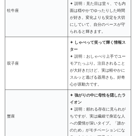
✦ 説明：見た目は堂々、でも内
牡牛座
面は穏やかでゆったりした時間
が好き。変化よりも安定を大切
にしていて、自分のペースが守
られると輝きます。
✦ しゃべって笑って輝く情報ス
ター
✦ 説明：おしゃべり上手でユー
双子座
モアたっぷり。注目されること
が大好きだけど、実は軽やかに
スルッと逃げる器用さも。好奇
心が原動力です。
✦ 強がりの中に母性を隠したラ
イオン
✦ 説明：頼れる存在に見られが
蟹座
ちですが、実は繊細で身近な人
への愛情が深いタイプ。「誰か
のため」がモチベーションにな