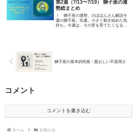
第2週（7/13〜7/19） 獅子座の運
勢総まとめ
Ⅰ 獅子座の運勢、のほほんさん解説今
週の獅子座。先週、小さく動き始めた気
持ち。今週は、その芽を育てたくなる一
週間です。でも、その前に。一度だけ、
自分の心を整える時間をつくってみてく
ださい。焦らなくても大丈夫。実は今週
の星たちは、遠回りのよう...
獅子座の基本的性格：愛おしい不器用さ
コメント
コメントを書き込む
ホーム
お知らせ