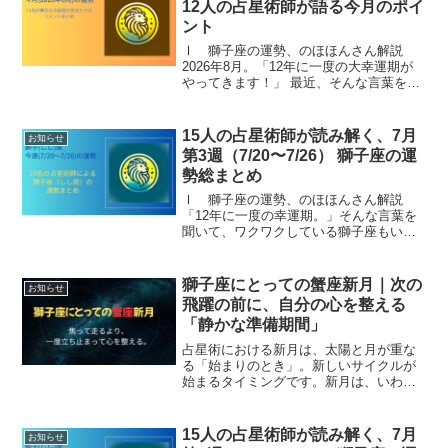
12人の占星術師が語る今月のポイ
ント
Ⅰ 獅子座の運勢、のほほんさん解説
2026年8月。「12年に一度の大幸運期が
やってきます！」 最近、そんな言葉を本
当によく見かけますよね。木星が獅子座
に入った今、確かに新しいサイクルが動
き出しています。けれど、その言葉を聞
15人の占星術師が読み解く、7月
お知らせ
くたびに、ふとこん...
第3週（7/20〜7/26） 獅子座の運
勢総まとめ
Ⅰ 獅子座の運勢、のほほんさん解説
「12年に一度の幸運期。」そんな言葉を
聞いて、ワクワクしている獅子座もいれ
ば、「本当に？」と、どこか半信半疑に
なっている獅子座もいるでしょう。むし
ろ、「最近そんなに良いことなんてない
獅子座にとっての蟹座新月｜次の
お知らせ
けど…。」そう感じている...
飛躍の前に、自分の心を整える
「静かな準備期間」
占星術における新月は、太陽と月が重な
る「始まりのとき」。新しいサイクルが
始まるタイミングです。新月は、いわば
『心のメンテナンスデー』。1か月の間に
溜まった疲れや迷いをリセットし、本当
に大切なものだけを残して、新しい流れ
15人の占星術師が読み解く、7月
お知らせ
を迎える準備をする時間...