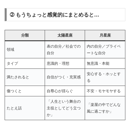
➁ もうちょっと感覚的にまとめると…
分類
太陽星座
月星座
表の自分／社会での
内の自分／プライベ
領域
自分
ートな自分
タイプ
意識的・理想
無意識・本能
安心する・ホッとす
満たされると
自信がつく・充実感
る
傷つくと
自尊心が揺らぐ
不安・モヤモヤする
「人生という舞台の
「楽屋の中でどんな
たとえ話
主役としてどう立つ
風に過ごすか」
か」