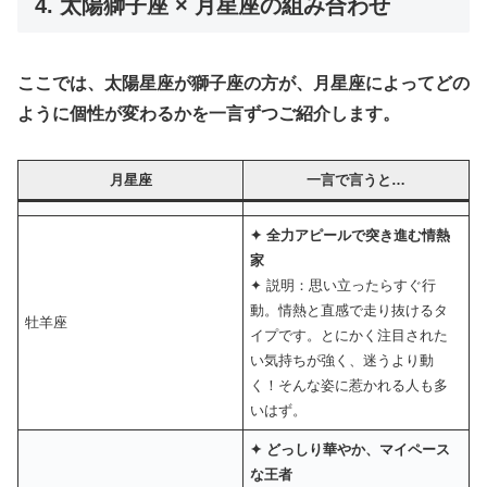
4. 太陽獅子座 × 月星座の組み合わせ
ここでは、太陽星座が獅子座の方が、月星座によってどの
ように個性が変わるかを一言ずつご紹介します。
月星座
一言で言うと…
✦ 全力アピールで突き進む情熱
家
✦ 説明：思い立ったらすぐ行
動。情熱と直感で走り抜けるタ
牡羊座
イプです。とにかく注目された
い気持ちが強く、迷うより動
く！そんな姿に惹かれる人も多
いはず。
✦ どっしり華やか、マイペース
な王者