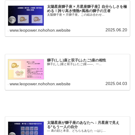
太陽星座獅子座 × 月星座獅子座】自分らしさを極
める！誇り高き情熱×風格の獅子の王者
太陽獅子座 × 月獅子座。この組み合わせ...
2025.06.20
www.leopower.nohohon.website
獅子(しし)座と双子(ふたご)座の相性
獅子(しし)座と双子(ふたご)座――、一...
2025.04.03
www.leopower.nohohon.website
太陽星座が獅子座のあなたへ：月星座で見え
る“もう一人の自分
― 表の顔と本音、どちらもあなた ―はじ...