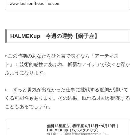
www.fashion-headline.com
HALMEKup 今週の運勢【獅子座】
○この時期のあなたをひと言で表すなら「アーティス
ト」！芸術的感性にあふれ、斬新なアイデアが次々と浮か
ぶようになります。
○ ずっと勇気が出なかった仕事に挑戦する度胸が湧いて
くる可能性もあります。その結果、眠れる才能が開花する
こともあるでしょう。
無料12星座占い獅子座 4月13日〜4月19日｜
HALMEK up（ハルメクアップ）
獅子座・しし座の今週の運勢はいかに？「1...