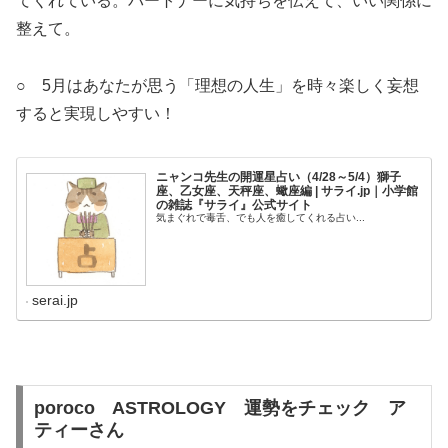
てくれている。パートナーに気持ちを伝えて、いい関係に
整えて。
○ 5月はあなたが思う「理想の人生」を時々楽しく妄想
すると実現しやすい！
ニャンコ先生の開運星占い（4/28～5/4）獅子
座、乙女座、天秤座、蠍座編 | サライ.jp｜小学館
の雑誌『サライ』公式サイト
気まぐれで毒舌、でも人を癒してくれる占い...
serai.jp
poroco
ASTROLOGY
運勢をチェック ア
ティーさん