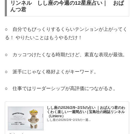
リンネル しし座の今週の12星座占い｜ おぱ
んつ君
○ 自分でもびっくりするくらいテンションが上がってく
る！ やりたいことはもうやるだけ！
○ カッコつけたくなる時期だけど、素直な表現が最強。
○ 派手にじゃなく格好よくがキーワード。
○ 仕事ではリーダーシップが高評価につながるさ。
しし座の2026/2/9~2/15の占い ｜おぱんつ君のわ
くわく楽しい一週間占い | 宝島社の雑誌リンネル
（Liniere）
しし座の2026/2/9~2/15の一週...