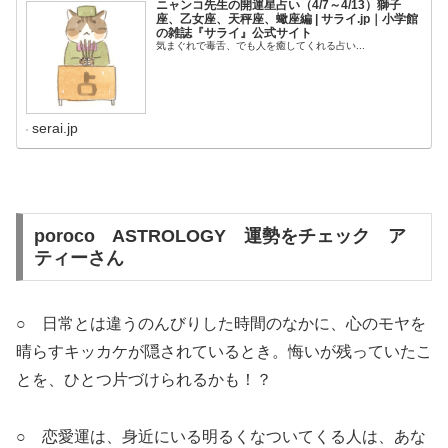
ニャンコ先生の開運星占い（4/7～4/13）獅子
座、乙女座、天秤座、蠍座編 | サライ.jp｜小学館
の雑誌『サライ』公式サイト
気まぐれで毒舌、でも人を癒してくれる占い...
serai.jp
poroco
ASTROLOGY
運勢をチェック ア
ティーさん
○ 日常とは違うのんびりした時間のなかに、心のモヤを
晴らすキッカケが隠されているとき。悔いが残っていたこ
とを、ひとつ片づけられるかも！？
○ 恋愛運は、身近にいる明るくなついてくる人は、あな