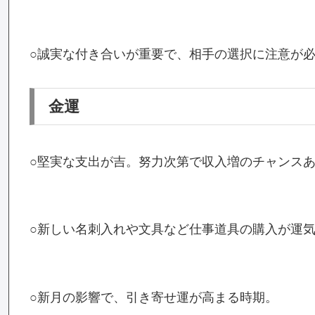
○誠実な付き合いが重要で、相手の選択に注意が
金運
○堅実な支出が吉。努力次第で収入増のチャンス
○新しい名刺入れや文具など仕事道具の購入が運
○新月の影響で、引き寄せ運が高まる時期。